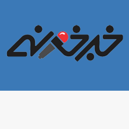
خبرخونه
تمامی حقوق این سایت برای
محفوظ است. ۱400©