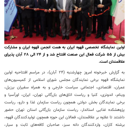
اولین نمایشگاه تخصصی قهوه ایران به همت انجمن قهوه ایران و مشارکت
بیش از 55 شرکت فعال این صنعت افتتاح شد و از 24 الی 28 آبان پذیرای
علاقمندان است.
به گزارش خبرخونه امروز چهارشنبه (24 آبان)، در مراسم افتتاحیه اولین
نمایشگاه قهوه برخی نمایندگان مجلس شورای اسلامی از کمیسیون‌های
عمران، اقتصادی، اجتماعی سیاست خارجی و به همراه سفیران برزیل،
وینام، اندونزی، کنیا و ریاست اتاق‌های بازرگانی تهران، ایران، اورآسیا و
برخی نمایندگان بخش دولتی همچون ریاست سازمان غذا و دارو، ریاست
پژوهشکده غذایی استاندار، ریاست سازمان بازرگانی استان تهران حضور
داشتند تا علاوه بر علاقمندان، فعالان این حوزه همچون تولیدکنندگان قهوه،
برشته کاران، واردکنندگان دانه سبز، صاحبان کافه‌های ثابت و سیار،