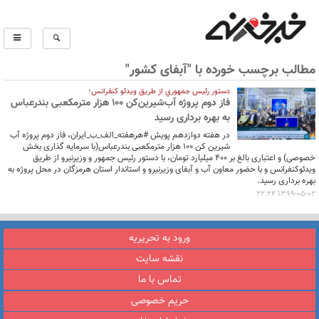
مطالب برچسب خورده با "آبفای کشور"
دستور رئيس جمهوري از طریق ویدئو کنفرانس؛
فاز دوم پروژه آب‌شیرین‌کن ۱۰۰ هزار مترمکعبی بندرعباس
به بهره برداری رسید
در هفته دوازدهم پویش #هرهفته_الف_ب_ایران، فاز دوم پروژه آب
شیرین کن 100 هزار مترمکعبی بندرعباس(با سرمایه گذاری بخش
خصوصی) و اعتباری بالغ بر 400 میلیارد تومان، با دستور رئیس جمهور و وزیرنیرو از طریق
ویدئوکنفرانس و با حضور معاون آب و آبفای وزیرنیرو و استاندار استان هرمزگان در محل پروژه به
بهره برداری رسید.
1399-05-02 22:24
ورود به تحریریه
نقشه سایت
تماس با ما
حریم خصوصی